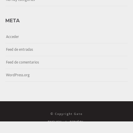
META
Acceder
Feed de entradas
Feed de comentarios
WordPress.org
© Copyright Gato
ENGLISH
ESPAÑOL