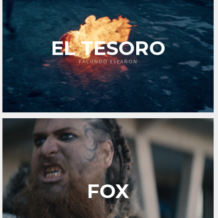
EL TESORO
FACUNDO ESPAÑON
FOX