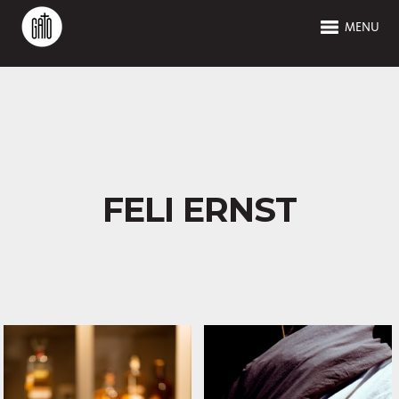
MENU
FELI ERNST